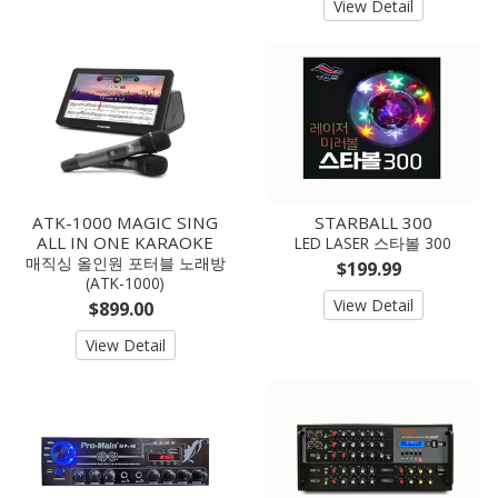
View Detail
ATK-1000 MAGIC SING
STARBALL 300
ALL IN ONE KARAOKE
LED LASER 스타볼 300
매직싱 올인원 포터블 노래방
$199.99
(ATK-1000)
View Detail
$899.00
View Detail