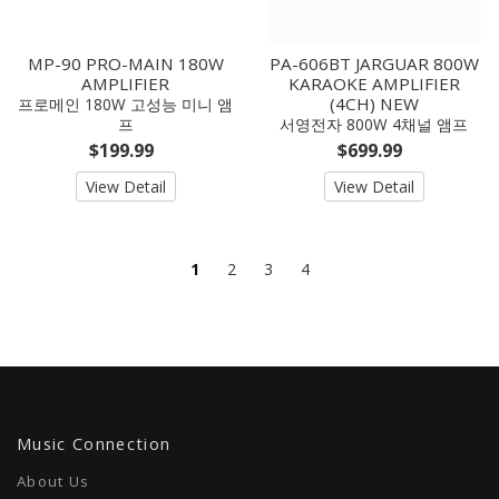
MP-90 PRO-MAIN 180W
PA-606BT JARGUAR 800W
AMPLIFIER
KARAOKE AMPLIFIER
(4CH) NEW
프로메인 180W 고성능 미니 앰
프
서영전자 800W 4채널 앰프
$199.99
$699.99
View Detail
View Detail
1
2
3
4
Music Connection
About Us