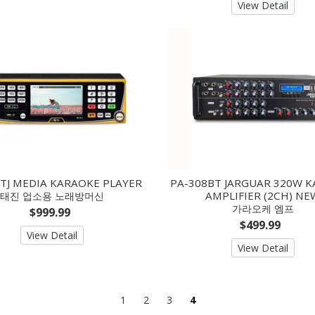
View Detail
sTJ MEDIA KARAOKE PLAYER
PA-308BT JARGUAR 320W 
AMPLIFIER (2CH) NE
태진 업소용 노래방머신
가라오케 엠프
$999.99
$499.99
View Detail
View Detail
1
2
3
4