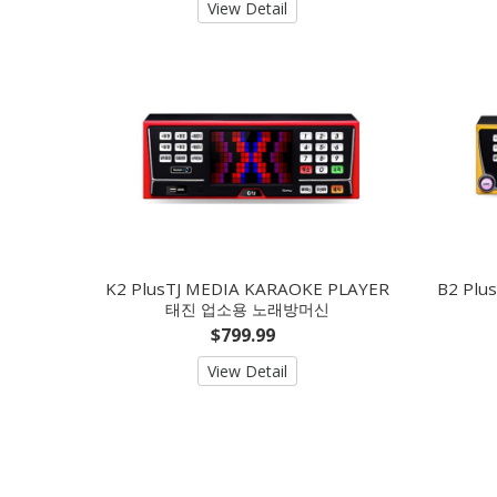
View Detail
K2 PlusTJ MEDIA KARAOKE PLAYER
B2 Plu
태진 업소용 노래방머신
$799.99
View Detail