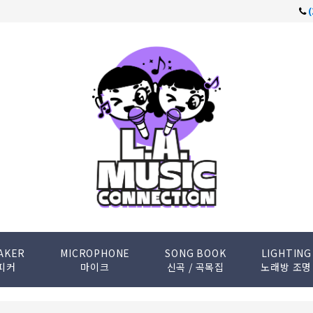
AKER
MICROPHONE
SONG BOOK
LIGHTING
피커
마이크
신곡 / 곡목집
노래방 조명