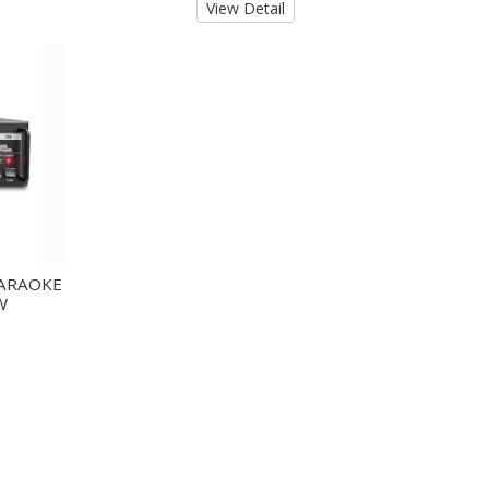
View Detail
KARAOKE
W