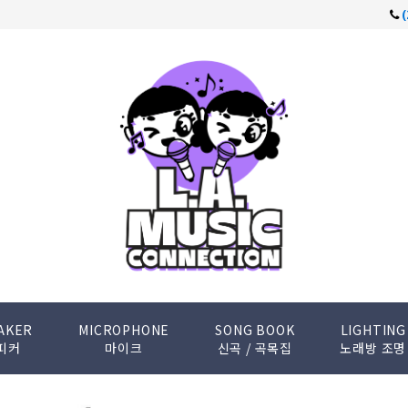
AKER
MICROPHONE
SONG BOOK
LIGHTING
피커
마이크
신곡 / 곡목집
노래방 조명