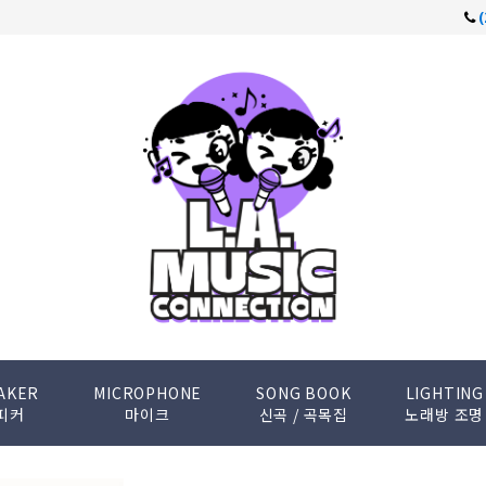
AKER
MICROPHONE
SONG BOOK
LIGHTING
피커
마이크
신곡 / 곡목집
노래방 조명